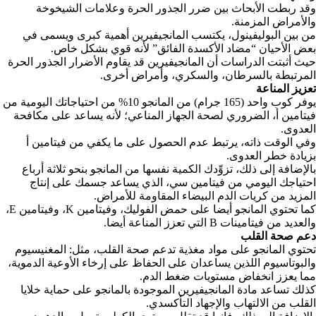
وقد ربطت الأبحاث بين ضرر الجذور الحرة وعلامات الشيخوخة
والأمراض المزمنة.
من بين البوليفينول، يكتسب المانجيفيرين أهمية كبرى ويسمى في
بعض الأحيان “مضاد الأكسدة الفائق” لأنه قوي بشكل خاص.
حيث أثبتت الدراسات أن المانجيفيرين قد يقاوم الأضرار الجذور الحرة
المرتبطة بالسرطان، والسكري، وأمراض أخرى.
تعزيز المناعة
يوفر كوب واحد (165 جرام) من المانجو 10% من احتياجاتك اليومية من
فيتامين أ، الضروري لصحة الجهاز المناعي؛ لأنه يساعد على مكافحة
العدوى.
وفي الوقت ذاته، يرتبط عدم الحصول على ما يكفي من فيتامين أ
بزيادة خطر العدوى.
بالإضافة إلى ذلك، تزوِّدك الكمية نفسها من المانجو بنحو ثلاثة أرباع
احتياجك اليومي من فيتامين سي، الذي يساعد جسمك على إنتاج
المزيد من كريات الدم البيضاء المقاومة للأمراض.
كما تحتوي المانجو أيضا على حمض الفوليك، وفيتامين K، وفيتامين E،
والعديد من فيتامينات B التي تعزز المناعة أيضا.
دعم صحة القلب
تحتوي المانجو على مواد مغذية تدعم صحة القلب، مثل: المغنيسيوم
والبوتاسيوم اللذين يساعدان على الحفاظ على إرخاء الأوعية الدموية،
مما يعزز انخفاض مستويات ضغط الدم.
كذلك تساعد مادة المانجيفيرين الموجودة بالمانجو على حماية خلايا
القلب من الالتهاب والإجهاد التأكسدي.