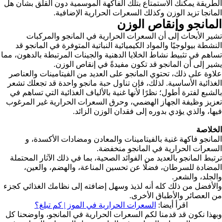
الطريقة يمكنك الاستمتاع بتلك الفاكهة الموسمية دون القلق بشأن هل
المانجا تزيد الوزن وكذلك السعرات الحرارية الإضافية.
المانجو وإنقاص الوزن
تشير الأبحاث إلى أن السعرات الحرارية في المانجو والمركبات
النشطة بيولوجيًا والمواد الكيميائية النباتية المتوفرة في المانجو قد
تساهم في تثبيط نشاط الخلايا الدهنية والجينات المرتبطة بالدهون، مما
يشير إلى أن المانجو قد تكون مفيدةً في إنقاص الوزن.
علاوة على ذلك، تحتوي المانجو على العديد من الفيتامينات والعناصر
الغذائية الأساسية. لذلك، فإن تناول حبة مانجو واحدة قد تجعلك تشعر
بالشبع لفترة أطول؛ نظرًا لأنها غنية بالألياف الغذائية التي تساهم في
تعزيز وظيفة الجهاز الهضمي، وحرق السعرات الحرارية غير المرغوب
فيها، والذي يؤدي بدوره إلى فقدان الوزن الزائد.
الخلاصة
المانجو فاكهة غنية بالفيتامينات والمعادن ومضادات الأكسدة، و
السعرات الحرارية في المانجو منخفضة.
ترتبط المانجو بالعديد من الفوائد الصحية، بما في ذلك الآثار المحتملة
المضادة للسرطان، فضلًا عن تحسين المناعة، والهضم، والعين،
والجلد، والشعر.
والأفضل من ذلك كله أنه لذيذ وسهل إضافته إلى نظامك الغذائي كجزء
من العصائر والأطباق الأخرى.
اقرأ أيضا:
السعرات الحرارية في الموز | كم تبلغ؟
وبهذا نكون قد قدمنا لكم السعرات الحرارية في المانجو، واوضحنا كل