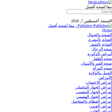
معا لصحة أفضل
الجمعة, أغسطس 7, 2026
Publisher - معا لصحة أفضل
Home
الصحة والجمال
العناية بالبشرة
العناية بالشعر
صحة الرجال
أمراض الذكورة
صحة الطفل
صحة الفم والأسنان
صحه المرأة
الحمل والولادة
الأمراض
أمراض الاعصاب
أمراض الجهاز التناسلي
أﻤراض اﻟﺠﻬﺎز اﻟﺘﻨﻔﺴﻲ
أمراض الجهاز الهضمي
أمراض العظام والمفاصل
أمراض العيون
أمراض القلب