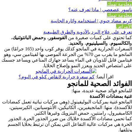
معلومة تهمك
ناسور عصعصي | ماذا تعرف عنه؟
معلومة تهمك
كريم مضاد حيوي | استخدامه واثاره الجانبية
الأمراض
تعرف على علاج البرد بالأدوية والطرق الطبيعية
كما تحتوي على كميات صغيرة من
الفوسفور
، و
حمض البانتوثنيك
،
و
الكالسيوم
، و
السيلينيوم
، و
الحديد
.
السعرات الحرارية في المانجو كذلك يوفر كوب واحد (165 جرامًا) من
المانجو ما يقرب من 70% من الجرعة الموصى بها لفيتامين سي، وهو
فيتامين قابل للذوبان في الماء يساعد جهازك المناعي ويساعد جسمك
على امتصاص الحديد ويعزز النمو وإصلاح الخلايا.
اقرأ أيضا:
كم سعرة حرارية لانقاص كيلو في اليوم؟
الفوائد الصحية للمانجو
للمانجو فوائد صحية عديدة، منها:
غنية بمضادات الأكسدة
المانجو غنية بمركبات البوليفينول (وهي مركبات نباتية تعمل كمضادات
للأكسدة)، منها: المانجيفيرين، الكاتيكين، الأنثوسيانين، الكيرسيتين،
الكامبفيرول، رامنتين، حمض البنزويك وغيرها الكثير.
كما تحمي مضادات الأكسدة خلاياك من ضرر الجذور الحرة. الجذور
الحرة هي مركبات عالية التفاعل التي يمكن أن ترتبط بخلايا الجسم
وتتلفها.