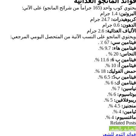
فوائد المانجو الغذائية
يحتوي كوب واحد (165 جراماً من شرائح المانجو) على الآتي:
البروتين:
1.4 جرام
كربوهيدرات:
24.7 جرام
الدهون:
0.6 جرام
الألياف الغذائية:
2.6 جرام
ويحتوي المانجو
على النسب الآتية من المتحصل اليومي المرجعي:
فيتامين سي:
67 ٪ .
فيتامين هاء:
9.7 %.
النحاس:
20 % .
فيتامين ب 6:
11.6 %.
فيتامين أ:
10 %.
حمض الفوليك:
18 %.
فيتامين ب5:
6.5 %.
فيتامين ك:
6 %.
نياسين:
7 %.
بوتاسيوم:
6 %.
ريبوفلافين:
5 %.
منجنيز:
4.5 %.
ثيامين:
4 %.
ماغنسيوم:
4 %.
Related Posts
العناية بالشعر
فوائد الثوم للشعر