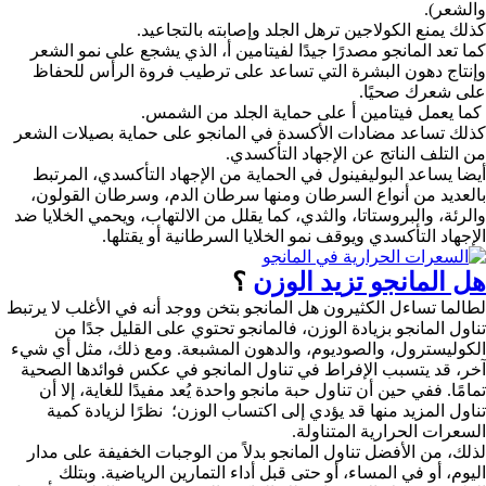
والشعر).
كذلك يمنع الكولاجين ترهل الجلد وإصابته بالتجاعيد.
كما تعد المانجو مصدرًا جيدًا لفيتامين أ، الذي يشجع على نمو الشعر
وإنتاج دهون البشرة التي تساعد على ترطيب فروة الرأس للحفاظ
على شعرك صحيًا.
كما يعمل فيتامين أ على حماية الجلد من الشمس.
كذلك تساعد مضادات الأكسدة في المانجو على حماية بصيلات الشعر
من التلف الناتج عن الإجهاد التأكسدي.
أيضا يساعد البوليفينول في الحماية من الإجهاد التأكسدي، المرتبط
بالعديد من أنواع السرطان ومنها سرطان الدم، وسرطان القولون،
والرئة، والبروستاتا، والثدي، كما يقلل من الالتهاب، ويحمي الخلايا ضد
الإجهاد التأكسدي ويوقف نمو الخلايا السرطانية أو يقتلها.
هل المانجو تزيد الوزن
؟
لطالما تساءل الكثيرون هل المانجو بتخن ووجد أنه في الأغلب لا يرتبط
تناول المانجو بزيادة الوزن، فالمانجو تحتوي على القليل جدًا من
الكوليسترول، والصوديوم، والدهون المشبعة. ومع ذلك، مثل أي شيء
آخر، قد يتسبب الإفراط في تناول المانجو في عكس فوائدها الصحية
تمامًا. ففي حين أن تناول حبة مانجو واحدة يُعد مفيدًا للغاية، إلا أن
تناول المزيد منها قد يؤدي إلى اكتساب الوزن؛ نظرًا لزيادة كمية
السعرات الحرارية المتناولة.
لذلك، من الأفضل تناول المانجو بدلاً من الوجبات الخفيفة على مدار
اليوم، أو في المساء، أو حتى قبل أداء التمارين الرياضية. وبتلك