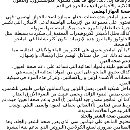
بالإضافة إلى ذلك، فإنها قد تقلل مستوى الكوليسترول، والدهون
الثلاثية والأحماض الدهنية الحرة في الدم.
صحة الجهاز الهضمي
تتميز المانجو بعدة صفات تجعلها ممتازة لصحة الجهاز الهضمي؛ فهي
تحتوي على مجموعة من الإنزيمات الهاضمة تُدعى الأميلاز، التي تكسر
جزيئات الطعام الكبيرة بحيث يمكن امتصاصها بسهولة.
كذلك يحلل الأميلاز الكربوهيدرات المعقدة إلى سكريات بسيطة، مثل
الجلوكوز والمالتوز. هذه الإنزيمات تكون أكثر نشاطاً في المانجو
الناضجة.
كما أن المانجو يحتوي على الكثير من الماء والألياف الغذائية، مما
يساعد ذلك على حل مشاكل الهضم مثل الإمساك والإسهال.
دعم صحة العين
المانجو مليئة بالمواد الغذائية التي تساعد على دعم صحة العيون.
كذلك تحتوي المانجو على اثنين من المواد الغذائية الرئيسية هي
مضادات الأكسدة لوتين و زياكسانثين، وتتركز هذه المواد في شبكية
العين.
داخل شبكية العين، يعمل اللوتين وزياكسانثين كواقي طبيعي للشمس،
حيث يمتص الضوء الزائد، ويحمي عينيك من الضوء الأزرق الضار.
كما أن المانجو مصدر جيد لفيتامين (أ) الذي يدعم صحة العين؛ حيث تم
ربط نقص فيتامين (أ) الغذائي بجفاف العيون والعمى الليلي، وتندب
القرنية في الحالات الشديدة.
تحسين صحة الشعر والجلد
تحتوي المانجو على فيتامين سي الذي يعزز صحة الشعر والجلد، وهذا
الفيتامين ضروري لصنع الكولاجين (البروتين الذي يدعم بنية البشرة