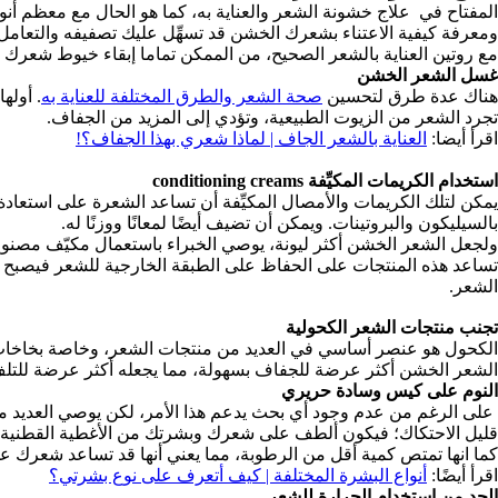
المفتاح في علاج خشونة الشعر والعناية به، كما هو الحال مع معظم أنو
ومعرفة كيفية الاعتناء بشعرك الخشن قد تسهِّل عليك تصفيفه والتعامل 
مع روتين العناية بالشعر الصحيح، من الممكن تماما إبقاء خيوط شعرك 
غسل الشعر الخشن
هناك عدة طرق لتحسين
صحة الشعر والطرق المختلفة للعناية به
. أوله
تجرد الشعر من الزيوت الطبيعية، وتؤدي إلى المزيد من الجفاف.
اقرأ أيضا:
العناية بالشعر الجاف | لماذا شعري بهذا الجفاف؟!
استخدام الكريمات المكيِّفة conditioning creams
يمكن لتلك الكريمات والأمصال المكيِّفة أن تساعد الشعرة على استعاد
بالسيليكون والبروتينات. ويمكن أن تضيف أيضًا لمعانًا ووزنًا له.
ولجعل الشعر الخشن أكثر ليونة، يوصي الخبراء باستعمال مكيّف مصنوع
تساعد هذه المنتجات على الحفاظ على الطبقة الخارجية للشعر فيصبح ا
الشعر.
تجنب منتجات الشعر الكحولية
الكحول هو عنصر أساسي في العديد من منتجات الشعر، وخاصة بخاخات الش
الشعر الخشن أكثر عرضة للجفاف بسهولة، مما يجعله أكثر عرضة للتلف؛
النوم على كيس وسادة حريري
على الرغم من عدم وجود أي بحث يدعم هذا الأمر، لكن يوصي العديد من
قليل الاحتكاك؛ فيكون ألطف على شعرك وبشرتك من الأغطية القطنية.
كما انها تمتص كمية أقل من الرطوبة، مما يعني أنها قد تساعد شعرك على 
اقرأ أيضًا:
أنواع البشرة المختلفة | كيف أتعرف على نوع بشرتي؟
الحد من استخدام الحرارة للشعر