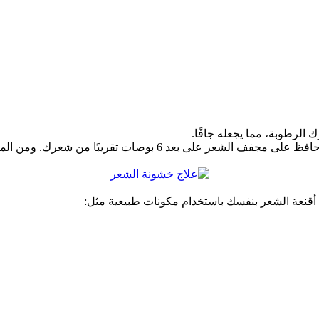
لرطوبة، مما يجعله جافًا.
قلل استخدام المجفف الحراري قدر الإمكان وإذا اضطررت لاستخدامه ح
قنعة الشعر بنفسك باستخدام مكونات طبيعية مثل: