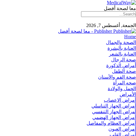
معا لصحة أفضل
الجمعة, أغسطس 7, 2026
Publisher - معا لصحة أفضل
Home
الصحة والجمال
العناية بالبشرة
العناية بالشعر
صحة الرجال
أمراض الذكورة
صحة الطفل
صحة الفم والأسنان
صحه المرأة
الحمل والولادة
الأمراض
أمراض الاعصاب
أمراض الجهاز التناسلي
أﻤراض اﻟﺠﻬﺎز اﻟﺘﻨﻔﺴﻲ
أمراض الجهاز الهضمي
أمراض العظام والمفاصل
أمراض العيون
أمراض القلب