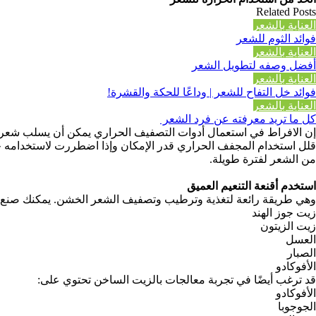
Related Posts
العناية بالشعر
فوائد الثوم للشعر
العناية بالشعر
أفضل وصفه لتطويل الشعر
العناية بالشعر
فوائد خل التفاح للشعر | وداعًا للحكة والقشرة!
العناية بالشعر
كل ما تريد معرفته عن فرد الشعر
إن الافراط في استعمال أدوات التصفيف الحراري يمكن أن يسلب شعرك ا
من الشعر لفترة طويلة.
استخدم أقنعة التنعيم العميق
وهي طريقة رائعة لتغذية وترطيب وتصفيف الشعر الخشن. يمكنك صنع أ
زيت جوز الهند
زيت الزيتون
العسل
الصبار
الأفوكادو
قد ترغب أيضًا في تجربة معالجات بالزيت الساخن تحتوي على:
الأفوكادو
الجوجوبا