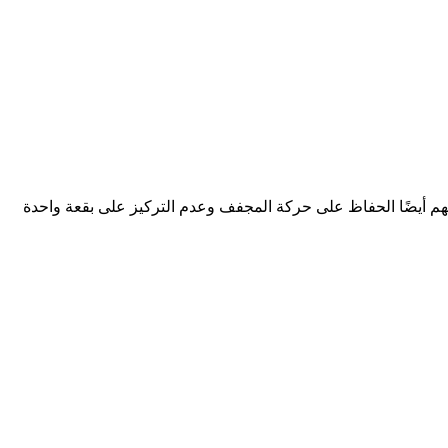
افظ على مجفف الشعر على بعد 6 بوصات تقريبًا من شعرك. ومن المهم أيضًا الحفاظ على حركة المجفف وعدم التركيز على بقعة واحدة