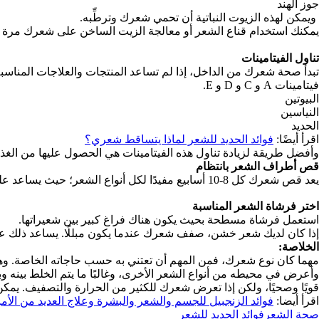
جوز الهند
ويمكن لهذه الزيوت النباتية أن تحمي شعرك وترطِّبه.
يمكنك استخدام قناع الشعر أو معالجة الزيت الساخن على شعرك مرة في 
تناول الفيتامينات
تبدأ صحة شعرك من الداخل، إذا لم تساعد المنتجات والعلاجات المناسب
فيتامينات A و C و D و E.
البيوتين
النياسين
الحديد
اقرأ أيضًا:
فوائد الحديد للشعر لماذا يتساقط شعري؟
وأفضل طريقة لزيادة تناول هذه الفيتامينات هي الحصول عليها من الغ
قص أطراف الشعر بانتظام
يعد قص شعرك كل 8-10 أسابيع مفيدًا لكل أنواع الشعر؛ حيث يساعد على التخلص من النهايات المتقصفة والشعر المتضرر بسبب تجفيف الشعر الحراري، وصبغه.
اختر فرشاة الشعر المناسبة
استعمل فرشاة مسطحة بحيث يكون هناك فراغ كبير بين شعيراتها.
إذا كان لديك شعر خشن، صفف شعرك عندما يكون مبللًا. يساعد ذلك عل
الخلاصة:
مهما كان نوع شعرك، فمن المهم أن تعتني به حسب حاجاته الخاصة. وهن
وأعرض في محيطه من أنواع الشعر الأخرى، وغالبًا ما يتم الخلط بينه 
قويًا وصحيًا، ولكن إذا تعرض شعرك للكثير من الحرارة والتصفيف. يمكن
اقرأ أيضا:
فوائد الزنجبيل للجسم والشعر والبشرة وعلاج العديد من الأ
صحة الشعر
فوائد الحديد للشعر