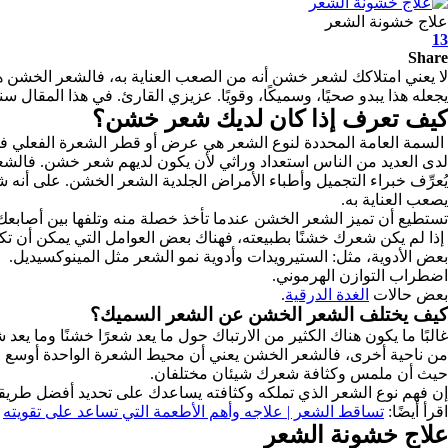
علاج خشونة الشعر
13
Share
لا يعني امتلاكك لشعر خشن أنه من الصعب العناية به، فالشعر الخشن
يجعله هذا يبدو صحيًا، وسميكًا، وقويًا.
عزيزي القارئ. في هذا المقال
كيف تعرف إذا كان لديك شعر خشن؟
السمة العامة المحددة لنوع الشعر هي عرض أو قطر الشعرة الفعلي في ال
لدى العديد من الناس استعداد وراثي لأن يكون لديهم شعر خشن. فالشع
يُعرِّف خبراء التجميل وأطباء الأمراض الجلدية الشعر الخشن. على أنه ش
يصعب العناية به.
تستطيع أن تميز الشعر الخشن عندما تأخذ خصلة منه وتلفها بين أصابعك
إذا لم يكن شعرك خشنًا بطبيعته، فهناك بعض العوامل التي يمكن أن تك
بعض الأدوية، مثل: الستيرويدات وأدوية نمو الشعر مثل المينوكسيديل.
اضطراب التوازن الهرموني.
بعض حالات
الغدة الدرقية
.
كيف يختلف الشعر الخشن عن الشعر السميك؟
غالبًا ما يكون هناك الكثير من الارتباك حول ما يعد شعرًا خشنًا وما ي
من ناحية أخرى، فالشعر الخشن يعني أن محيط الشعرة الواحدة أوسع و
حيث أن ملمس وكثافة شعرك شيئان مختلفان.
إن فهم نوع الشعر الذي تملكه وكثافته يساعدك على تحديد أفضل طريقة
اقرأ أيضًا:
تساقط الشعر | علاجه وأهم الأطعمة التي تساعد على تقويته
علاج خشونة الشعر