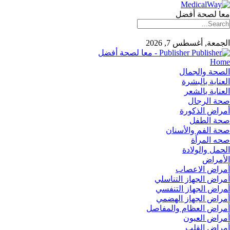
معا لصحة أفضل
الجمعة, أغسطس 7, 2026
Publisher - معا لصحة أفضل
Home
الصحة والجمال
العناية بالبشرة
العناية بالشعر
صحة الرجال
أمراض الذكورة
صحة الطفل
صحة الفم والأسنان
صحه المرأة
الحمل والولادة
الأمراض
أمراض الاعصاب
أمراض الجهاز التناسلي
أﻤراض اﻟﺠﻬﺎز اﻟﺘﻨﻔﺴﻲ
أمراض الجهاز الهضمي
أمراض العظام والمفاصل
أمراض العيون
أمراض القلب