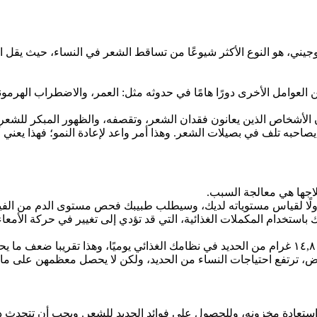
دروجيني، هو النوع الأكثر شيوعًا من تساقط الشعر في النساء، حيث يقل
ن العوامل الأخرى دورًا هامًا في حدوثه مثل: العمر، والاضطراب الهرمو
لأشخاص الذين يعانون فقدان الشعر، وتقصفه، والظهور المبكر للشعر ا
صاحبه تلف في بصيلات الشعر. وهذا أمر واعد لإعادة النمو؛ فهذا يعني
جها هي معالجة السبب.
لًا لقياس مستوياته لديك، وسيطلب طبيبك فحص مستوى الدم من الفيري
ستخدام المكملات الغذائية، التي قد تؤدي إلى تغيير في حركة الأمعاء 
لحيض، ترتفع احتياجات النساء من الحديد، ولكن لا يحصل معظمهن على م
عادة مخزونه، وللحصول على فوائد الحديد للشعر. ويجب أن تتحدث دائمً