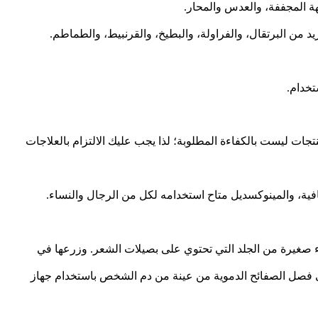
هة المجففة، والعدس والمحار.
 من البرتقال، والفراولة، والبطيخ، والقرنبيط، والطماطم.
خدام.
مليار دولار سنويًا على منتجات علاج تساقط الشعر، ويقدر أن حوالي ٩٩ في المئة من هذه المنتجات ليست بالكفاءة المطلوبة؛ لذا يجب عليك الالتزام بالعلاجات
جزاء صغيرة من الجلد التي تحتوي على بصيلات الشعر. وزرعها في
ادة نمو الشعر. ومن أمثلة ذلك معالجة البلازما الغنية بالصفائح الدموية (PRP). و ينطوي هذا على فصل الصفائح الدموية من عينة من دم الشخص باستخدام جهاز