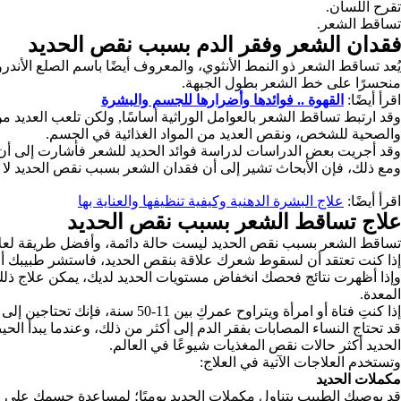
تقرح اللسان.
تساقط الشعر.
فقدان الشعر وفقر الدم بسبب نقص الحديد
يُعد تساقط الشعر ذو النمط الأنثوي، والمعروف أيضًا باسم الصلع الأن
منحسرًا على خط الشعر بطول الجبهة.
اقرأ أيضًا:
القهوة .. فوائدها وأضرارها للجسم والبشرة
وقد ارتبط تساقط الشعر بالعوامل الوراثية أساسًا, ولكن تلعب العديد م
والصحية للشخص، ونقص العديد من المواد الغذائية في الجسم.
وقد أجريت بعض الدراسات لدراسة فوائد الحديد للشعر فأشارت إلى أن ا
ومع ذلك، فإن الأبحاث تشير إلى أن فقدان الشعر بسبب نقص الحديد لا ي
اقرأ أيضًا:
علاج البشرة الدهنية وكيفية تنظيفها والعناية بها
علاج تساقط الشعر بسبب نقص الحديد
تساقط الشعر بسبب نقص الحديد ليست حالة دائمة، وأفضل طريقة لعلا
إذا كنت تعتقد أن لسقوط شعرك علاقة بنقص الحديد، فاستشر طبيبك أو
وإذا أظهرت نتائج فحصك انخفاض مستويات الحديد لديك، يمكن علاج ذلك با
المعدة.
إذا كنتِ فتاة أو امرأة ويتراوح عمركِ بين 11-50 سنة، فإنك تحتاجين إلى ١٤,٨ غرام من الحديد في نظامك الغذائي يوميًا، وهذا تقريبا ضعف ما يحتاجه الرجل العادي.
قد تحتاج النساء المصابات بفقر الدم إلى أكثر من ذلك، وعندما يبدأ ا
الحديد أكثر حالات نقص المغذيات شيوعًا في العالم.
وتستخدم العلاجات الآتية في العلاج:
مكملات الحديد
قد يوصيك الطبيب بتناول مكملات الحديد يوميًا؛ لمساعدة جسمك على است