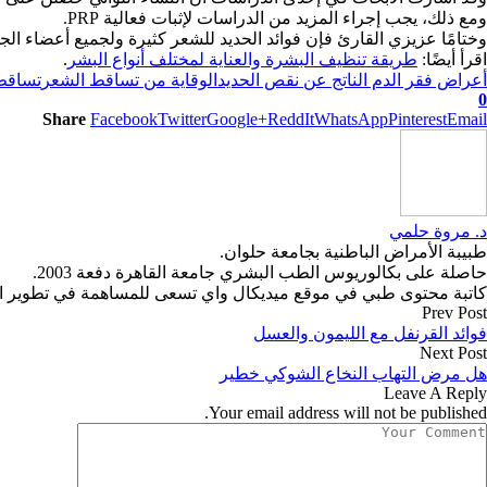
ومع ذلك، يجب إجراء المزيد من الدراسات لإثبات فعالية PRP.
وختامًا عزيزي القارئ فإن فوائد الحديد للشعر كثيرة ولجميع أعضاء ال
اقرأ أيضًا:
طريقة تنظيف البشرة والعناية لمختلف أنواع البشر
.
أعراض فقر الدم الناتج عن نقص الحديد
الوقاية من تساقط الشعر
تساقط
0
Share
Facebook
Twitter
Google+
ReddIt
WhatsApp
Pinterest
Email
د. مروة حلمي
طبيبة الأمراض الباطنية بجامعة حلوان.
حاصلة على بكالوريوس الطب البشري جامعة القاهرة دفعة 2003.
كاتبة محتوى طبي في موقع ميديكال واي تسعى للمساهمة في تطوير المح
Prev Post
فوائد القرنفل مع الليمون والعسل
Next Post
هل مرض التهاب النخاع الشوكي خطير
Leave A Reply
Your email address will not be published.