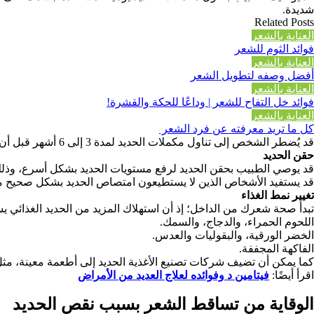
شديدة.
Related Posts
العناية بالشعر
فوائد الثوم للشعر
العناية بالشعر
أفضل وصفه لتطويل الشعر
العناية بالشعر
فوائد خل التفاح للشعر | وداعًا للحكة والقشرة!
العناية بالشعر
كل ما تريد معرفته عن فرد الشعر
قد يُضطر الشخص إلى تناول مكملات الحديد لمدة 3 إلى 6 أشهر قبل أن يصل مخزون الحديد لمستواه الطبيعي في الجسم.
حقن الحديد
قد يوصي الطبيب بحقن الحديد لرفع مستويات الحديد بشكل أسرع، وذلك 
قد يستفيد الأشخاص الذين لا يستطيعون امتصاص الحديد بشكل صحيح من ا
تغيير نمط الغذاء
تبدأ صحة شعرك من الداخل؛ إذ أن استهلاك المزيد من الحديد الغذائي 
اللحوم الحمراء، والدجاج، والسمك.
الخضر الورقية، والبقوليات والعدس.
الفاكهة المجففة.
كما يمكن أن تضيف شركات تصنيع الأغذية الحديد إلى أطعمة معينة، مثل
اقرأ أيضًا:
فيتامين د وفوائده لعلاج العديد من الأمراض
الوقاية من تساقط الشعر بسبب نقص الحديد