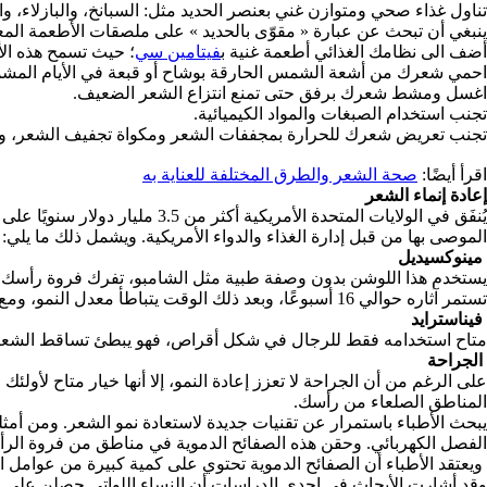
تناول غذاء صحي ومتوازن غني بعنصر الحديد مثل: السبانخ، والبازلاء، وا
ينبغي أن تبحث عن عبارة « مقوّى بالحديد » على ملصقات الأطعمة المع
أضف الى نظامك الغذائي أطعمة غنية ب
فيتامين سي
؛ حيث تسمح هذه الأ
احمي شعرك من أشعة الشمس الحارقة بوشاح أو قبعة في الأيام المش
اغسل ومشط شعرك برفق حتى تمنع انتزاع الشعر الضعيف.
تجنب استخدام الصبغات والمواد الكيميائية.
تجنب تعريض شعرك للحرارة بمجففات الشعر ومكواة تجفيف الشعر، وإذ
اقرأ أيضًا:
صحة الشعر والطرق المختلفة للعناية به
إعادة إنماء الشعر
الموصى بها من قبل إدارة الغذاء والدواء الأمريكية. ويشمل ذلك ما يلي:
مينوكسيديل
يستخدم هذا اللوشن بدون وصفة طبية مثل الشامبو، تفرك فروة رأسك به 
تستمر آثاره حوالي 16 أسبوعًا، وبعد ذلك الوقت يتباطأ معدل النمو، ومع ذلك، يمكنك الاستمرار في استخدامه بعد 16 أسبوعًا لجني أي فوائد إضافية، والمينوكسديل متاح استخدامه لكل من الرجال والنساء.
فيناسترايد
متاح استخدامه فقط للرجال في شكل أقراص، فهو يبطئ تساقط الشعر، 
الجراحة
على الرغم من أن الجراحة لا تعزز إعادة النمو، إلا أنها خيار متاح لأو
المناطق الصلعاء من رأسك
.
الفصل الكهربائي. وحقن هذه الصفائح الدموية في مناطق من فروة الر
ويعتقد الأطباء أن الصفائح الدموية تحتوي على كمية كبيرة من عوامل ا
وقد أشارت الأبحاث في إحدى الدراسات أن النساء اللواتي حصلن على حقن PRP شهدن زيادة في كثافة وسمك شعرهن بعد 