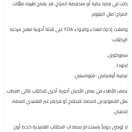
كنت في فترة عالية أو منخفضة المزاج، قد يقترح طبيبك مثبِّتات
المزاج، مثل الليثيوم.
وافقت إدارة الغذاء والدواء FDA على ثلاثة أدوية لعلاج مرحلة
الإكتئاب:
سيروكويل.
لاتودا.
تركيبة أولانزابين -فلوكستين.
يصف الأطباء في بعض الأحيان أدوية أخرى للاكتئاب ثنائي القطب،
مثل اللاموترجين المضاد للاختلاج أو فرايلار غير التقليدي المضاد
للذهان.
لا يُوصى دوماً باستخدام مضادات الاكتئاب التقليدية كخط أول