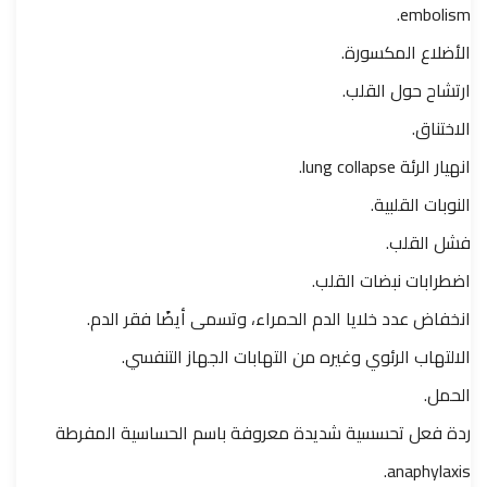
embolism.
الأضلاع المكسورة.
ارتشاح حول القلب.
الاختناق.
انهيار الرئة lung collapse.
النوبات القلبية.
فشل القلب.
اضطرابات نبضات القلب.
انخفاض عدد خلايا الدم الحمراء، وتسمى أيضًا فقر الدم.
الالتهاب الرئوي وغيره من التهابات الجهاز التنفسي.
الحمل.
ردة فعل تحسسية شديدة معروفة باسم الحساسية المفرطة
anaphylaxis.