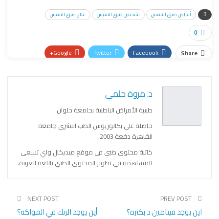
أعراض ضيق التنفس
تشخيص ضيق التنفس
علاج ضيق التنفس
0
Google+
Twitter
Facebook
Share
Pinterest
WhatsApp
ReddIt
Email
د. مروة حلمي
طبيبة الأمراض الباطنية بجامعة حلوان.
حاصلة على بكالوريوس الطب البشري جامعة
القاهرة دفعة 2003.
كاتبة محتوى طبي في موقع ميديكال واي تسعى
للمساهمة في تطوير المحتوى الطبي باللغة العربية.
NEXT POST
PREV POST
اين يوجد فيتامين د بكثره؟
أين يوجد الزنك في الفواكه؟