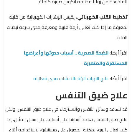
المأخوذة من زوايا مختلفة لتكوين صورة كاملة.
تخطيط القلب الكهربائي
، يقيس الإشارات الكهربائية من قلبك
لمعرفة ما إذا كنت تعاني أزمة قلبية ومعرفة مدى سرعة نبضات
القلب.
اقرأ أيضًا:
الذبحة الصدرية .. أسباب حدوثها وأعراضها
المستقرة والمتغيرة
اقرأ أيضًا:
علاج التهاب الرئة بالاعشاب مدى فعاليته
علاج ضيق التنفس
قد تساعد وسائل التنفس والاسترخاء في علاج ضيق التنفس، ولكن
علاج ضيق التنفس يعتمد أساسًا على أسبابه، على سبيل المثال، إذا
كنت تعاني الربو، يمكنك الحصول على مستنشق لاستخدامه أثناء